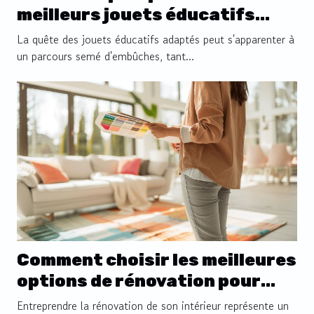
meilleurs jouets éducatifs
pour enfants
La quête des jouets éducatifs adaptés peut s'apparenter à
un parcours semé d'embûches, tant...
Comment choisir les meilleures
options de rénovation pour
votre intérieur
Entreprendre la rénovation de son intérieur représente un