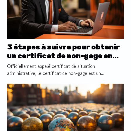
3 étapes à suivre pour obtenir
un certificat de non-gage en
ligne
Officiellement appelé certificat de situation
administrative, le certificat de non-gage est un...