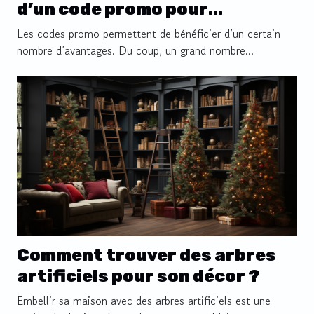
d’un code promo pour
effectuer des achats ?
Les codes promo permettent de bénéficier d’un certain
nombre d’avantages. Du coup, un grand nombre...
Comment trouver des arbres
artificiels pour son décor ?
Embellir sa maison avec des arbres artificiels est une