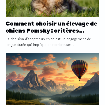
Comment choisir un élevage de
chiens Pomsky : critères
essentiels et questions à
La décision d'adopter un chien est un engagement de
poser
longue durée qui implique de nombreuses...