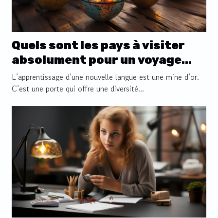
Quels sont les pays à visiter
absolument pour un voyage
linguistique
L’apprentissage d’une nouvelle langue est une mine d’or.
C’est une porte qui offre une diversité...