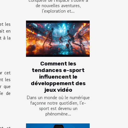
de nouvelles aventures,
l'exploration et...
et les
ait en
t à la
Comment les
tendances e-sport
ar cet
influencent le
nt les
développement des
ir que
jeux vidéo
ie de
Dans un monde où le numérique
façonne notre quotidien, l'e-
sport est devenu un
phénomène...
nt et