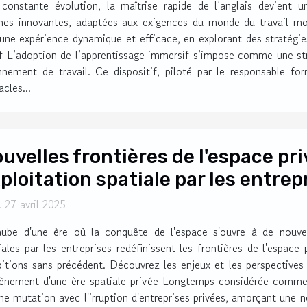
onstante évolution, la maîtrise rapide de l’anglais devient u
roches innovantes, adaptées aux exigences du monde du travail 
 une expérience dynamique et efficace, en explorant des stratégie
f L’adoption de l’apprentissage immersif s’impose comme une str
onnement de travail. Ce dispositif, piloté par le responsable fo
cles...
uvelles frontières de l'espace pri
ploitation spatiale par les entrep
 27 avril 2025
aube d'une ère où la conquête de l'espace s'ouvre à de nouvelle
iales par les entreprises redéfinissent les frontières de l'espac
itions sans précédent. Découvrez les enjeux et les perspectives
vènement d'une ère spatiale privée Longtemps considérée comme
ine mutation avec l'irruption d'entreprises privées, amorçant une no