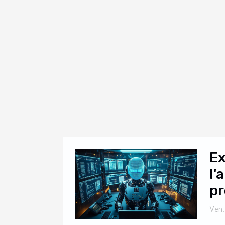
Ex
l'
pr
Ven.